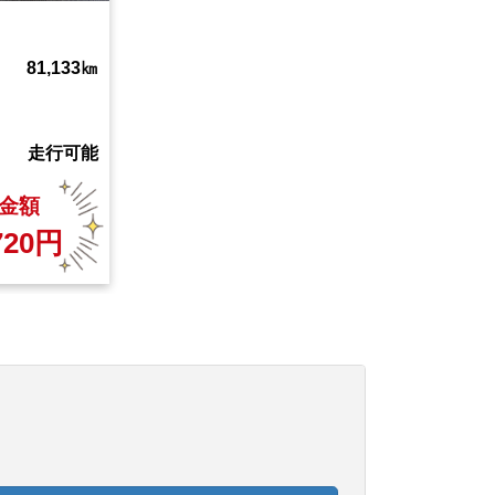
81,133
㎞
走行可能
金額
720
円