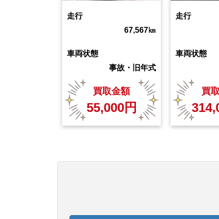
走行
走行
67,567
㎞
車両状態
車両状態
事故・旧年式
買取金額
買
55,000
円
314,