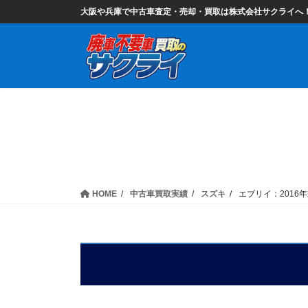
コ
ナ
大阪や兵庫で中古車査定・売却・買取は株式会社サクライへ
ン
ビ
テ
ゲ
ン
ー
ツ
シ
に
ョ
移
ン
動
に
移
動
HOME
中古車買取実績
スズキ
エブリイ：2016