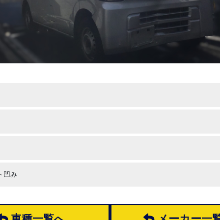
ト凹み
車種一覧へ
メーカー一