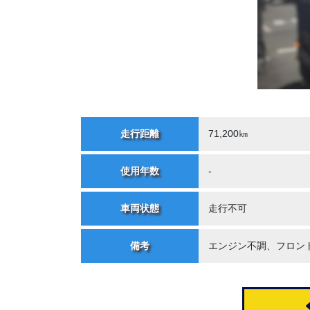
走行距離
71,200㎞
使用年数
-
車両状態
走行不可
備考
エンジン不調、フロン