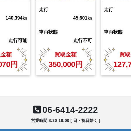
走行
走行
140,394
㎞
45,601
㎞
車両状態
車両状態
走行可能
走行不可
取金額
買取金額
買取
070
円
350,000
円
127,
06-6414-2222
営業時間 8:30-18:00 [ 日・祝日除く ]