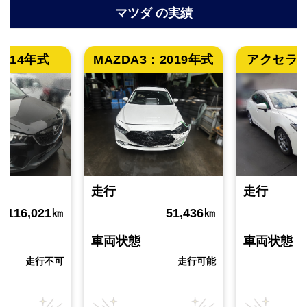
マツダ
の実績
2014年式
MAZDA3：
2019年式
アクセラ
走行
走行
116,021
㎞
51,436
㎞
車両状態
車両状態
走行不可
走行可能