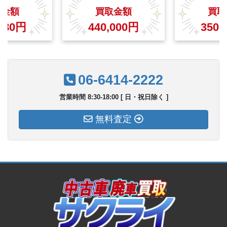
取金額
買取金額
買取
480
円
440,000
円
350,
06-6414-2222
営業時間 8:30-18:00 [ 日・祝日除く ]
無料査定