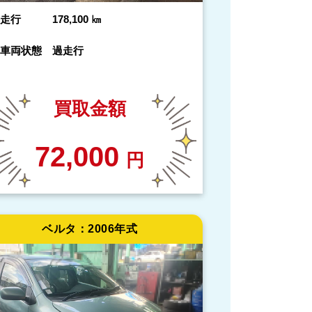
走行
178,100
㎞
車両状態
過走行
買取金額
72,000
円
ベルタ：
2006年式