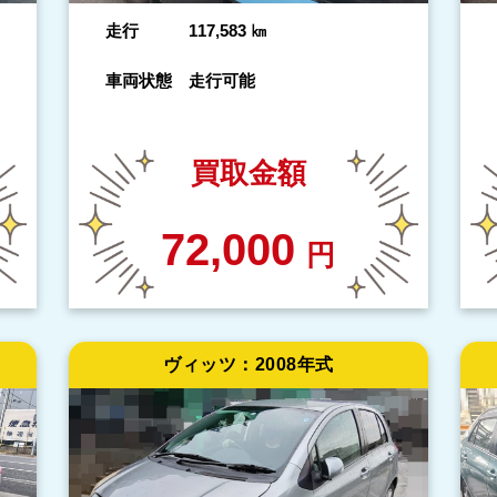
走行
117,583
㎞
車両状態
走行可能
買取金額
72,000
円
ヴィッツ：
2008年式