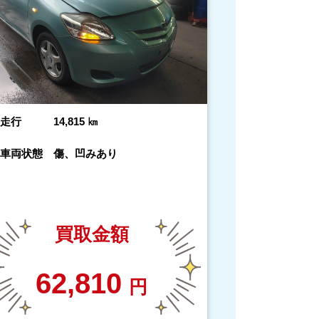
走行
14,815
㎞
車両状態
傷、凹みあり
買取金額
62,810
円