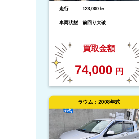
走行
123,000
㎞
車両状態
前回り大破
買取金額
74,000
円
ラウム：
2008年式