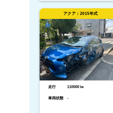
アクア：
2015年式
走行
110500
㎞
車両状態
-