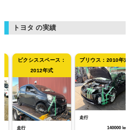
トヨタ
の実績
ススペース：
プリウス：
2010年式
アリオン
012年式
走行
走行
140000
㎞