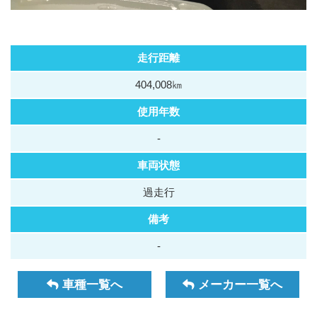
走行距離
404,008㎞
使用年数
-
車両状態
過走行
備考
-
車種一覧へ
メーカー一覧へ