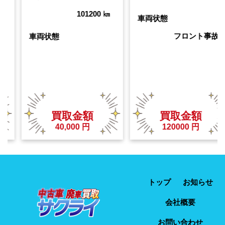
101200
㎞
車両状態
車両状態
フロント事故
取金額
買取金額
買取
,000
円
120000
円
72,0
トップ
お知らせ
会社概要
お問い合わせ