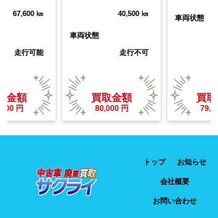
67,600
㎞
40,500
㎞
車両状態
車両状態
走行可能
走行不可
取金額
買取金額
買取
000
円
80,000
円
79,00
トップ
お知らせ
会社概要
お問い合わせ