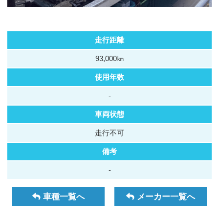
走行距離
93,000㎞
使用年数
-
車両状態
走行不可
備考
-
車種一覧へ
メーカー一覧へ