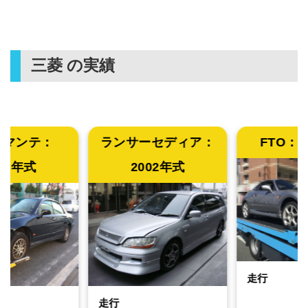
三菱
の実績
マンテ：
ランサーセディア：
FTO：
1
03年式
2002年式
走行
走行