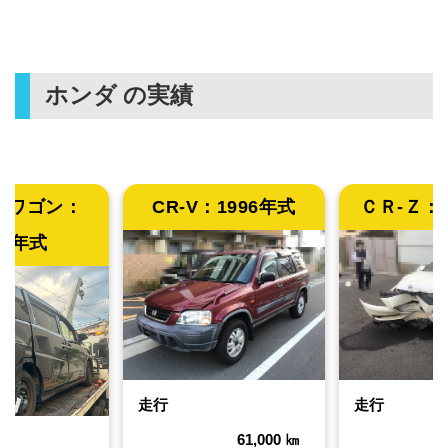
ホンダ
の実績
プワゴン：
CR-V：
1996年式
ＣＲ-Ｚ：
05年式
走行
走行
61,000
㎞