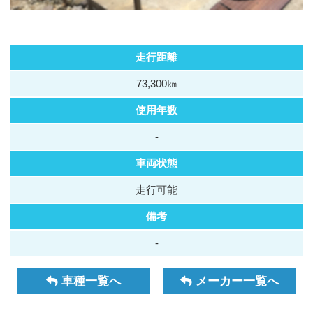
走行距離
73,300㎞
使用年数
-
車両状態
走行可能
備考
-
車種一覧へ
メーカー一覧へ