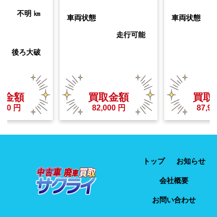
不明
㎞
車両状態
車両状態
走行可能
後ろ大破
取金額
買取金額
買取
000
円
82,000
円
87,95
トップ
お知らせ
会社概要
お問い合わせ