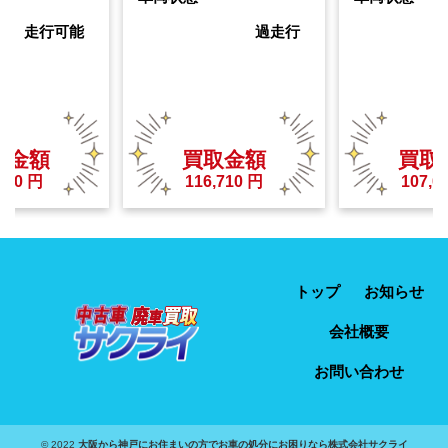
走行可能
過走行
取金額
買取金額
買取
000
円
116,710
円
107,0
トップ
お知らせ
会社概要
お問い合わせ
© 2022
大阪から神戸にお住まいの方でお車の処分にお困りなら株式会社サクライ