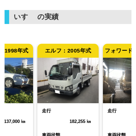
いすゞ
の実績
：
1998年式
エルフ：
2005年式
フォワード
走行
走行
137,000
㎞
182,255
㎞
車両状態
車両状態