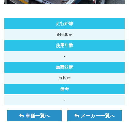
走行距離
94600㎞
使用年数
-
車両状態
事故車
備考
-
車種一覧へ
メーカー一覧へ