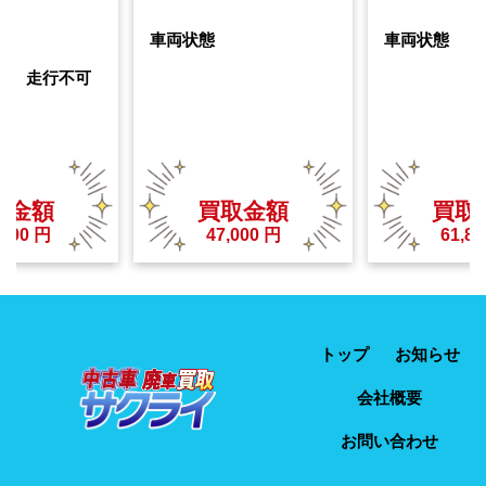
車両状態
車両状態
走行不可
取金額
買取金額
買取
,000
円
47,000
円
61,87
トップ
お知らせ
会社概要
お問い合わせ