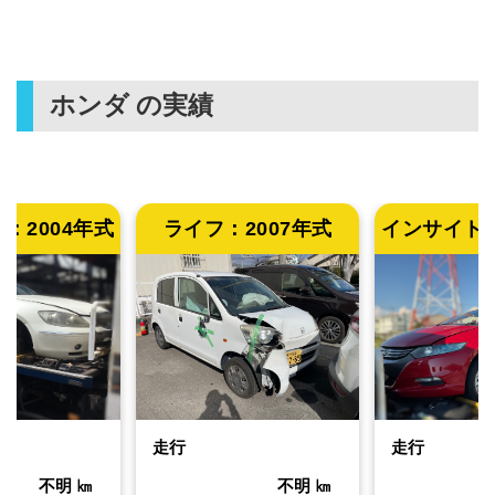
ホンダ
の実績
ド：
2004年式
ライフ：
2007年式
インサイト
走行
走行
不明
㎞
不明
㎞