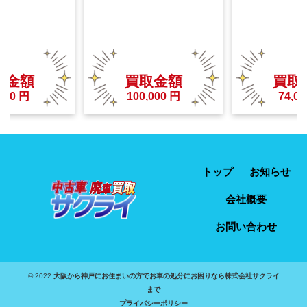
取金額
買取金額
買取
000
円
100,000
円
74,00
トップ
お知らせ
会社概要
お問い合わせ
© 2022
大阪から神戸にお住まいの方でお車の処分にお困りなら株式会社サクライ
まで
プライバシーポリシー