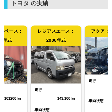
トヨタ
の実績
スペース：
レジアスエース：
アクア：
12年式
2006年式
走行
走行
101200
㎞
143,100
㎞
車両状態
車両状態