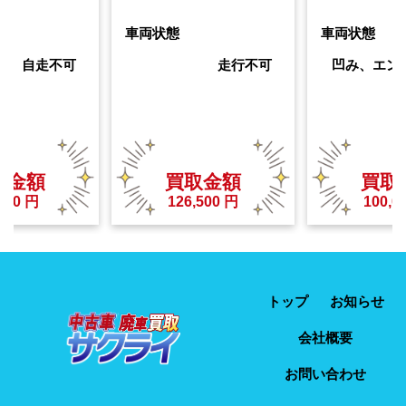
車両状態
車両状態
車、自走不可
走行不可
凹み、エン
取金額
買取金額
買取
000
円
126,500
円
100,0
トップ
お知らせ
会社概要
お問い合わせ