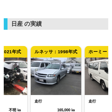
日産
の実績
：
2021年式
ルネッサ：
1998年式
ホーミー：
走行
走行
不明
㎞
165,000
㎞