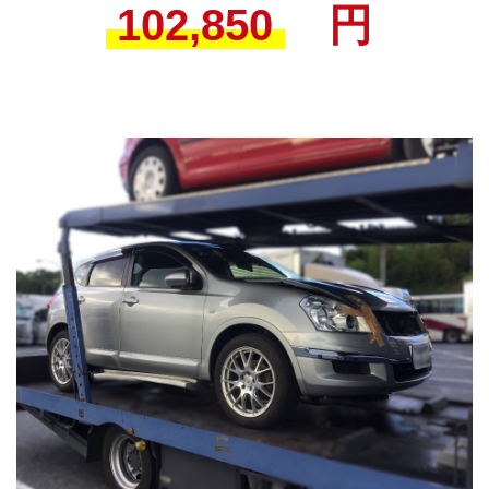
102,850
円