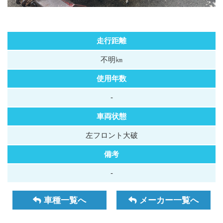
走行距離
不明㎞
使用年数
-
車両状態
左フロント大破
備考
-
車種一覧へ
メーカー一覧へ