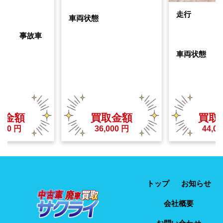
走行
車両状態
事故車
車両状態
取金額
買取金額
買取
000
円
36,000
円
44,00
トップ
お知らせ
会社概要