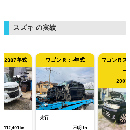
スズキ
の実績
：
2007年式
ワゴンＲ：
-年式
ワゴンＲス
ー
200
走行
112,400
㎞
不明
㎞